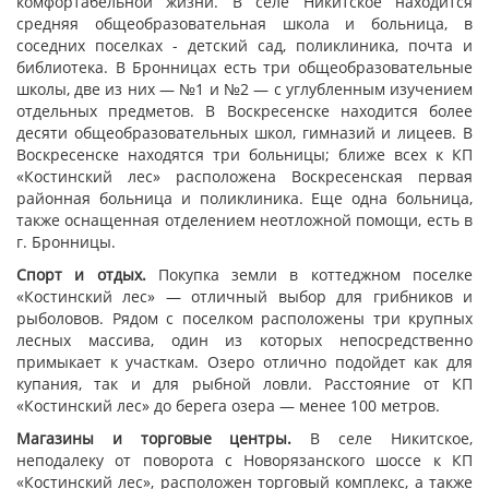
комфортабельной жизни. В селе Никитское находится
средняя общеобразовательная школа и больница, в
соседних поселках - детский сад, поликлиника, почта и
библиотека. В Бронницах есть три общеобразовательные
школы, две из них — №1 и №2 — с углубленным изучением
отдельных предметов. В Воскресенске находится более
десяти общеобразовательных школ, гимназий и лицеев. В
Воскресенске находятся три больницы; ближе всех к КП
«Костинский лес» расположена Воскресенская первая
районная больница и поликлиника. Еще одна больница,
также оснащенная отделением неотложной помощи, есть в
г. Бронницы.
Спорт и отдых.
Покупка земли в коттеджном поселке
«Костинский лес» — отличный выбор для грибников и
рыболовов. Рядом с поселком расположены три крупных
лесных массива, один из которых непосредственно
примыкает к участкам. Озеро отлично подойдет как для
купания, так и для рыбной ловли. Расстояние от КП
«Костинский лес» до берега озера — менее 100 метров.
Магазины и торговые центры.
В селе Никитское,
неподалеку от поворота с Новорязанского шоссе к КП
«Костинский лес», расположен торговый комплекс, а также