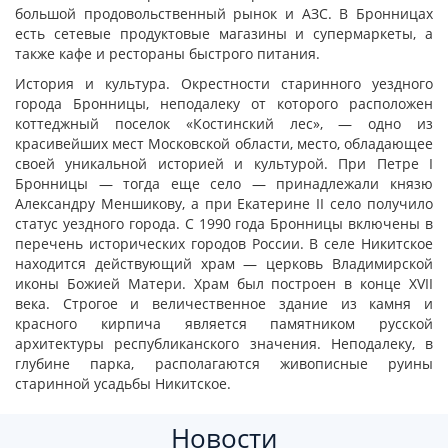
большой продовольственный рынок и АЗС. В Бронницах
есть сетевые продуктовые магазины и супермаркеты, а
также кафе и рестораны быстрого питания.
История и культура. Окрестности старинного уездного
города Бронницы, неподалеку от которого расположен
коттеджный поселок «Костинский лес», — одно из
красивейших мест Московской области, место, обладающее
своей уникальной историей и культурой. При Петре I
Бронницы — тогда еще село — принадлежали князю
Александру Меншикову, а при Екатерине II село получило
статус уездного города. С 1990 года Бронницы включены в
перечень исторических городов России. В селе Никитское
находится действующий храм — церковь Владимирской
иконы Божией Матери. Храм был построен в конце XVII
века. Строгое и величественное здание из камня и
красного кирпича является памятником русской
архитектуры республиканского значения. Неподалеку, в
глубине парка, располагаются живописные руины
старинной усадьбы Никитское.
Новости