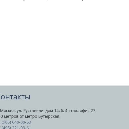
Контакты
 Москва, ул. Руставели, дом 14с6, 4 этаж, офис 27.
50 метров от метро Бутырская.
 (985) 648-88-53
 (495) 221-03-61