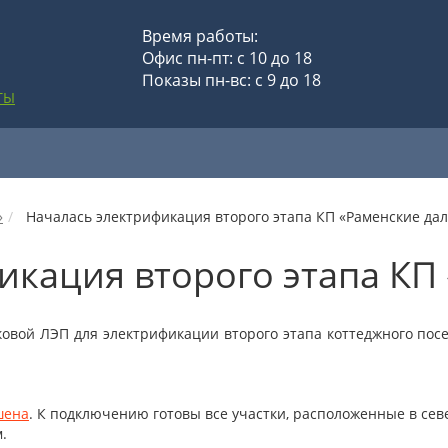
Время работы:
Офис пн-пт: с 10 до 18
Показы пн-вс: с 9 до 18
ТЫ
»
Началась электрификация второго этапа КП «Раменские да
икация второго этапа КП
ковой ЛЭП для электрификации второго этапа коттеджного посе
шена
. К подключению готовы все участки, расположенные в сев
.