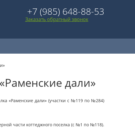
+7 (985) 648-88-53
Заказать обратный звонок
ли»
 «Раменские дали»
лка «Раменские дали» (участки с №119 по №284)
ерной части коттеджного поселка (с №1 по №118).