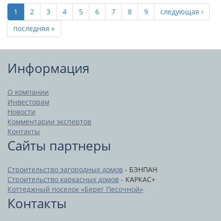
1
2
3
4
5
6
7
8
9
следующая ›
последняя »
Информация
О компании
Инвесторам
Новости
Комментарии экспертов
Контакты
Сайты партнеры
Строительство загородных домов
- БЭНПАН
Строительство каркасных домов
- КАРКАС+
Коттеджный поселок «Берег Песочной»
Контакты