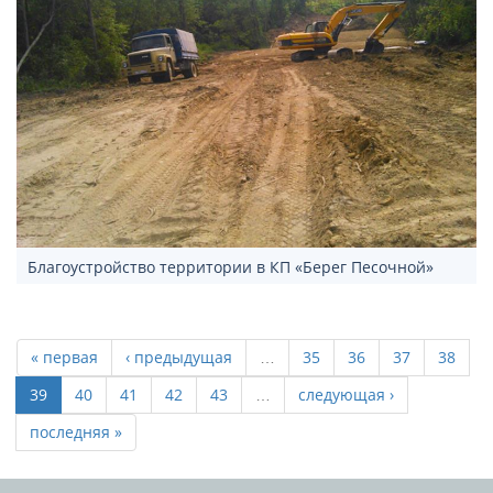
Благоустройство территории в КП «Берег Песочной»
« первая
‹ предыдущая
…
35
36
37
38
39
40
41
42
43
…
следующая ›
последняя »